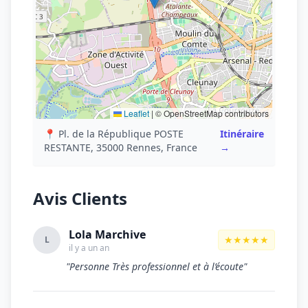
Leaflet
|
© OpenStreetMap contributors
📍 Pl. de la République POSTE
Itinéraire
RESTANTE, 35000 Rennes, France
→
Avis Clients
Lola Marchive
★★★★★
L
il y a un an
"Personne Très professionnel et à l’écoute"