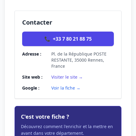
Contacter
📞
+33 7 80 21 88 75
Adresse :
Pl. de la République POSTE
RESTANTE, 35000 Rennes,
France
Site web :
Visiter le site →
Google :
Voir la fiche →
C'est votre fiche ?
Découvrez comment l'enrichir et la mettre en
avant dans votre département.