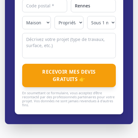
RECEVOIR MES DEVIS
GRATUITS 👉
En soumettant ce formulaire, vous acceptez d'être
recontacté par des professionnels partenaires pour votre
projet. Vos données ne sont jamais revendues à d'autres
fins.