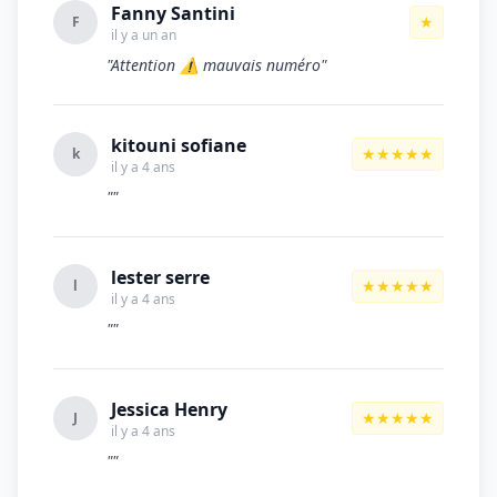
Fanny Santini
★
F
il y a un an
"Attention ⚠️ mauvais numéro"
kitouni sofiane
★★★★★
k
il y a 4 ans
""
lester serre
★★★★★
l
il y a 4 ans
""
Jessica Henry
★★★★★
J
il y a 4 ans
""