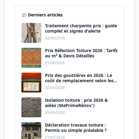
📰 Derniers articles
Traitement charpente prix : guide
complet et signes d'alerte
02/06/2026
Prix Réfection Toiture 2026 : Tarifs
au m² & Devis Détaillés
01/06/2026
Prix des gouttières en 2026 : Le
coût de remplacement selon les
matériaux
30/05/2026
Isolation toiture : prix 2026 &
aides (MaPrimeRénov')
29/05/2026
Déclaration travaux toiture :
Permis ou simple préalable ?
27/05/2026