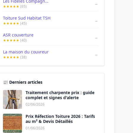
Les Fidèles Compagnons du Toit
→
★★★★★
(65)
Toiture Sud Habitat TSH
→
★★★★★
(45)
ASR couverture
→
★★★★★
(40)
La maison du couvreur
→
★★★★★
(38)
📰 Derniers articles
Traitement charpente prix : guide
complet et signes d'alerte
02/06/2026
Prix Réfection Toiture 2026 : Tarifs
au m² & Devis Détaillés
01/06/2026