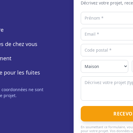
Décrivez votre projet, rec
re
rès de chez vous
ement
e pour les fuites
s coordonnées ne sont
e projet.
RECEVO
En soumettant ce formulaire, vous
pour votre projet. Vos données ne