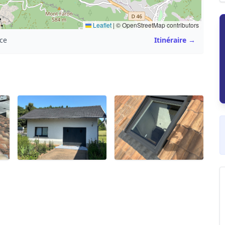
Leaflet
|
© OpenStreetMap contributors
nce
Itinéraire →