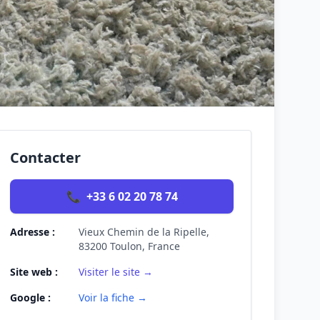
Contacter
📞
+33 6 02 20 78 74
Adresse :
Vieux Chemin de la Ripelle,
83200 Toulon, France
Site web :
Visiter le site →
Google :
Voir la fiche →