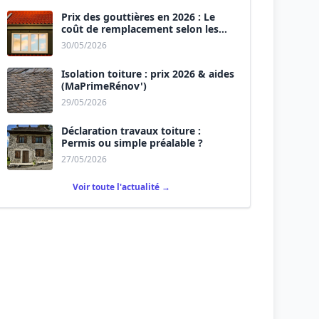
Prix des gouttières en 2026 : Le
coût de remplacement selon les
matériaux
30/05/2026
Isolation toiture : prix 2026 & aides
(MaPrimeRénov')
29/05/2026
Déclaration travaux toiture :
Permis ou simple préalable ?
27/05/2026
Voir toute l'actualité →