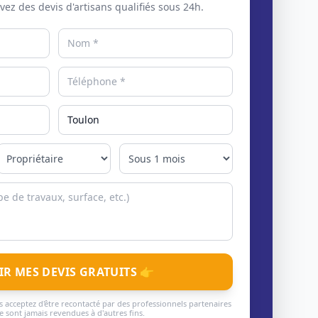
evez des devis d'artisans qualifiés sous 24h.
IR MES DEVIS GRATUITS 👉
 acceptez d'être recontacté par des professionnels partenaires
 sont jamais revendues à d'autres fins.