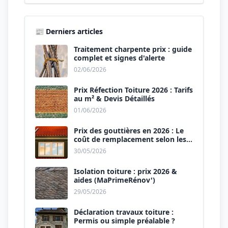
📰 Derniers articles
Traitement charpente prix : guide
complet et signes d'alerte
02/06/2026
Prix Réfection Toiture 2026 : Tarifs
au m² & Devis Détaillés
01/06/2026
Prix des gouttières en 2026 : Le
coût de remplacement selon les
matériaux
30/05/2026
Isolation toiture : prix 2026 &
aides (MaPrimeRénov')
29/05/2026
Déclaration travaux toiture :
Permis ou simple préalable ?