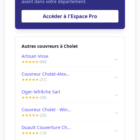
avant dans votre département.
Accéder à l'Espace Pro
Autres couvreurs à Cholet
Artisan Visse
→
★★★★★
(60)
Couvreur Cholet-Alexandre couverture artisans toiture tuiles/ardoise recherche de fuites
→
★★★★★
(31)
Oger-lefrêche Sarl
→
★★★★★
(26)
Couvreur Cholet - Winterstein
→
★★★★★
(25)
Duault Couverture Cholet
→
★★★★★
(13)