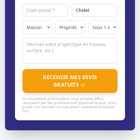
RECEVOIR MES DEVIS
GRATUITS 👉
En soumettant ce formulaire, vous acceptez d'être
recontacté par des professionnels partenaires pour votre
projet. Vos données ne sont jamais revendues à d'autres
fins.