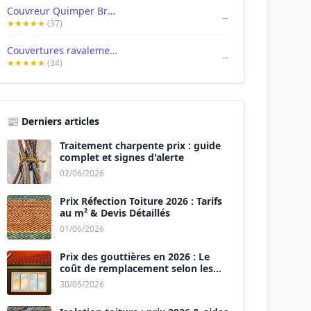
Couvreur Quimper Bruno 29
→
★★★★★
(37)
Couvertures ravalement 29
→
★★★★★
(34)
📰 Derniers articles
Traitement charpente prix : guide
complet et signes d'alerte
02/06/2026
Prix Réfection Toiture 2026 : Tarifs
au m² & Devis Détaillés
01/06/2026
Prix des gouttières en 2026 : Le
coût de remplacement selon les
matériaux
30/05/2026