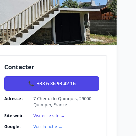
Contacter
📞
+33 6 36 93 42 16
Adresse :
7 Chem. du Quinquis, 29000
Quimper, France
Site web :
Visiter le site →
Google :
Voir la fiche →