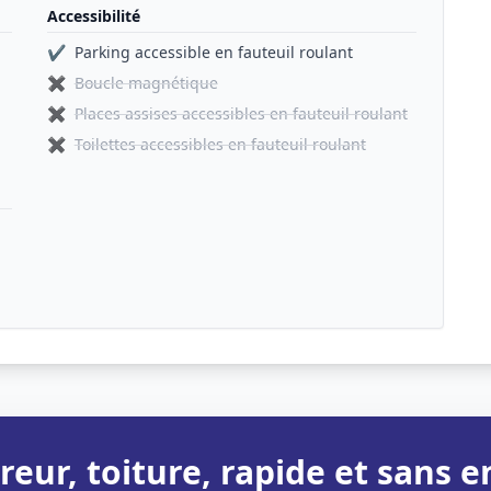
Accessibilité
✔
Parking accessible en fauteuil roulant
✖
Boucle magnétique
✖
Places assises accessibles en fauteuil roulant
✖
Toilettes accessibles en fauteuil roulant
reur, toiture, rapide et sans