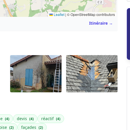
Leaflet
|
© OpenStreetMap contributors
Itinéraire →
ge
devis
réactif
(4)
(4)
(4)
oise
façades
(2)
(2)