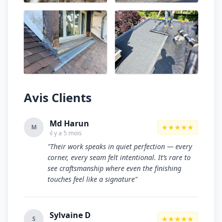
Avis Clients
Md Harun
★★★★★
M
il y a 5 mois
"Their work speaks in quiet perfection — every
corner, every seam felt intentional. It’s rare to
see craftsmanship where even the finishing
touches feel like a signature"
Sylvaine D
★★★★★
S