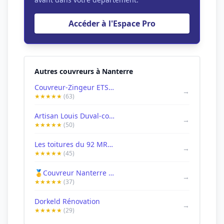
Accéder à l'Espace Pro
Autres couvreurs à Nanterre
Couvreur-Zingeur ETS ARNT MICKAEL
→
★★★★★
(63)
Artisan Louis Duval-couvreur Nanterre Hauts-de-seine 92
→
★★★★★
(50)
Les toitures du 92 MR . Maillie
→
★★★★★
(45)
🥇Couvreur Nanterre 92 🏘️ Artisan Jimmy DAUBER
→
★★★★★
(37)
Dorkeld Rénovation
→
★★★★★
(29)