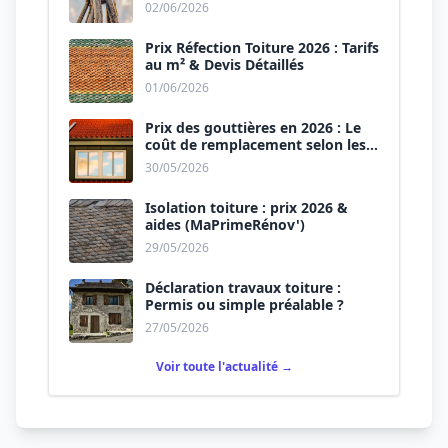
02/06/2026
Prix Réfection Toiture 2026 : Tarifs
au m² & Devis Détaillés
01/06/2026
Prix des gouttières en 2026 : Le
coût de remplacement selon les
matériaux
30/05/2026
Isolation toiture : prix 2026 &
aides (MaPrimeRénov')
29/05/2026
Déclaration travaux toiture :
Permis ou simple préalable ?
27/05/2026
Voir toute l'actualité →