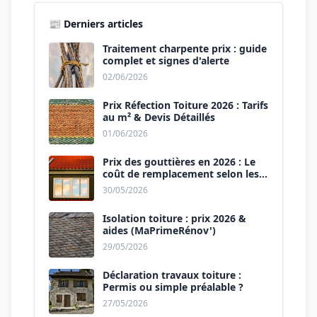
📰 Derniers articles
Traitement charpente prix : guide
complet et signes d'alerte
02/06/2026
Prix Réfection Toiture 2026 : Tarifs
au m² & Devis Détaillés
01/06/2026
Prix des gouttières en 2026 : Le
coût de remplacement selon les
matériaux
30/05/2026
Isolation toiture : prix 2026 &
aides (MaPrimeRénov')
29/05/2026
Déclaration travaux toiture :
Permis ou simple préalable ?
27/05/2026