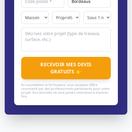
RECEVOIR MES DEVIS
GRATUITS 👉
En soumettant ce formulaire, vous acceptez d'être
recontacté par des professionnels partenaires pour votre
projet. Vos données ne sont jamais revendues à d'autres
fins.