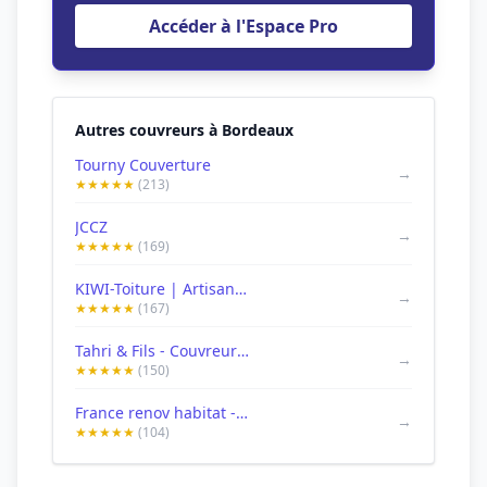
Accéder à l'Espace Pro
Autres couvreurs à Bordeaux
Tourny Couverture
→
★★★★★
(213)
JCCZ
→
★★★★★
(169)
KIWI-Toiture | Artisan Couvreur Zingueur | Couvreur à Bordeaux
→
★★★★★
(167)
Tahri & Fils - Couvreur Bordeaux - Rénovation de toiture
→
★★★★★
(150)
France renov habitat - Couvreur Bordeaux : Réparation Démoussage Dépannage Étanchéité Toiture Couverture Peinture 33 Gironde
→
★★★★★
(104)