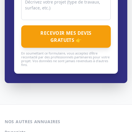
RECEVOIR MES DEVIS
GRATUITS 👉
En soumettant ce formulaire, vous acceptez d'être
recontacté par des professionnels partenaires pour votre
projet. Vos données ne sont jamais revendues à d'autres
fins.
NOS AUTRES ANNUAIRES