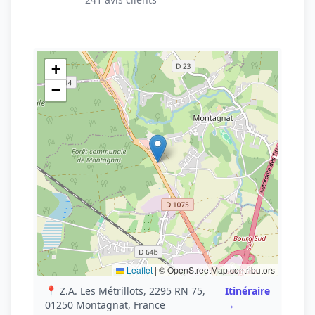
+
−
Leaflet
|
© OpenStreetMap contributors
📍 Z.A. Les Métrillots, 2295 RN 75,
Itinéraire
01250 Montagnat, France
→