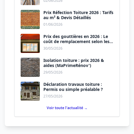
02/06/2026
Prix Réfection Toiture 2026 : Tarifs
au m² & Devis Détaillés
01/06/2026
Prix des gouttières en 2026 : Le
coût de remplacement selon les
matériaux
30/05/2026
Isolation toiture : prix 2026 &
aides (MaPrimeRénov')
29/05/2026
Déclaration travaux toiture :
Permis ou simple préalable ?
27/05/2026
Voir toute l'actualité →