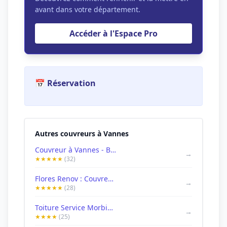
avant dans votre département.
Accéder à l'Espace Pro
📅 Réservation
Autres couvreurs à Vannes
Couvreur à Vannes - BT Couverture - Toiture, Dépannage et Entretien
→
★★★★★
(32)
Flores Renov : Couvreur à Vannes, réparations toitures, recherche fuite, dépannage, nettoyage gouttière & toiture 56 Morbihan
→
★★★★★
(28)
Toiture Service Morbihan TSM
→
★★★★
(25)