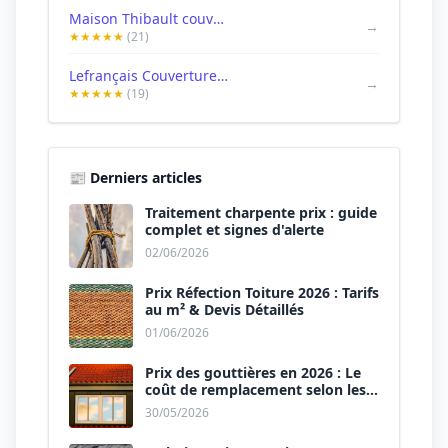
Maison Thibault couverture
→
★★★★★
(21)
Lefrançais Couverture - Couverture et entretien de toiture
→
★★★★★
(19)
📰 Derniers articles
Traitement charpente prix : guide
complet et signes d'alerte
02/06/2026
Prix Réfection Toiture 2026 : Tarifs
au m² & Devis Détaillés
01/06/2026
Prix des gouttières en 2026 : Le
coût de remplacement selon les
matériaux
30/05/2026