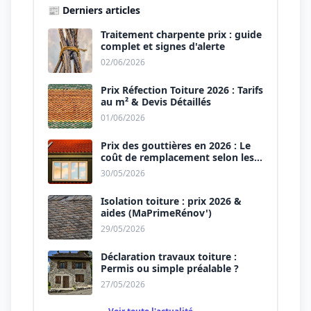
📰 Derniers articles
Traitement charpente prix : guide
complet et signes d'alerte
02/06/2026
Prix Réfection Toiture 2026 : Tarifs
au m² & Devis Détaillés
01/06/2026
Prix des gouttières en 2026 : Le
coût de remplacement selon les
matériaux
30/05/2026
Isolation toiture : prix 2026 &
aides (MaPrimeRénov')
29/05/2026
Déclaration travaux toiture :
Permis ou simple préalable ?
27/05/2026