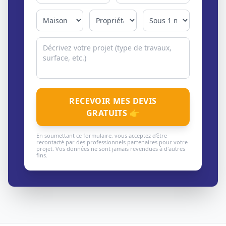
RECEVOIR MES DEVIS
GRATUITS 👉
En soumettant ce formulaire, vous acceptez d'être
recontacté par des professionnels partenaires pour votre
projet. Vos données ne sont jamais revendues à d'autres
fins.