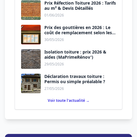
Prix Réfection Toiture 2026 : Tarifs
au m² & Devis Détaillés
01/06/2026
Prix des gouttières en 2026 : Le
coût de remplacement selon les
matériaux
30/05/2026
Isolation toiture : prix 2026 &
aides (MaPrimeRénov')
29/05/2026
Déclaration travaux toiture :
Permis ou simple préalable ?
27/05/2026
Voir toute l'actualité →