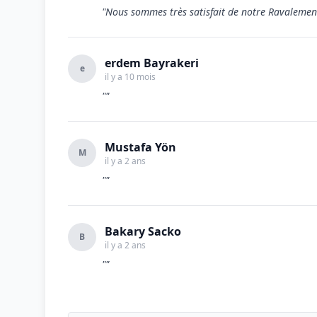
"Nous sommes très satisfait de notre Ravalement
erdem Bayrakeri
e
il y a 10 mois
""
Mustafa Yön
M
il y a 2 ans
""
Bakary Sacko
B
il y a 2 ans
""