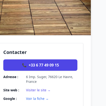
Contacter
📞
+33 6 77 49 09 15
Adresse :
6 Imp. Suger, 76620 Le Havre,
France
Site web :
Visiter le site →
Google :
Voir la fiche →