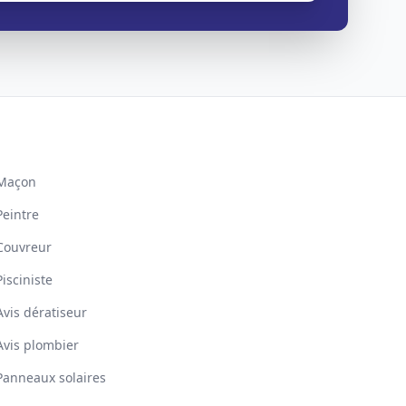
Maçon
Peintre
Couvreur
Pisciniste
Avis dératiseur
Avis plombier
Panneaux solaires