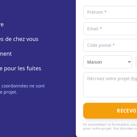
re
rès de chez vous
ement
e pour les fuites
s coordonnées ne sont
e projet.
RECEVO
En soumettant ce formulaire, vous
pour votre projet. Vos données ne