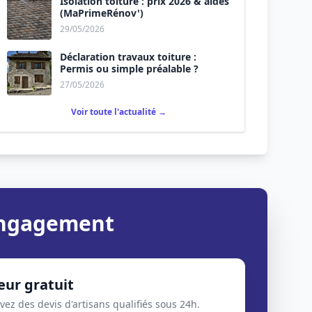
Isolation toiture : prix 2026 & aides
(MaPrimeRénov')
29/05/2026
Déclaration travaux toiture :
Permis ou simple préalable ?
27/05/2026
Voir toute l'actualité →
 engagement
eur gratuit
evez des devis d'artisans qualifiés sous 24h.