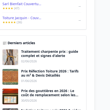
Sarl Bienfait Couverture
→
★★★★
(47)
Toiture Jacquin - Couvreur Le Havre 76600
→
★★★★★
(36)
📰 Derniers articles
Traitement charpente prix : guide
complet et signes d'alerte
02/06/2026
Prix Réfection Toiture 2026 : Tarifs
au m² & Devis Détaillés
01/06/2026
Prix des gouttières en 2026 : Le
coût de remplacement selon les
matériaux
30/05/2026