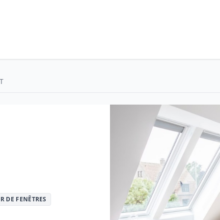
T
T
R DE FENÊTRES