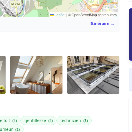
Leaflet
|
© OpenStreetMap contributors
Itinéraire →
e toit
gentillesse
technicien
(4)
(4)
(3)
umeur
(2)