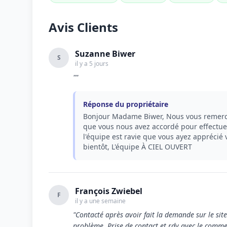
Avis Clients
Suzanne Biwer
S
il y a 5 jours
""
Réponse du propriétaire
Bonjour Madame Biwer, Nous vous remercio
que vous nous avez accordé pour effectuer
l'équipe est ravie que vous ayez apprécié v
bientôt, L'équipe À CIEL OUVERT
François Zwiebel
F
il y a une semaine
"Contacté après avoir fait la demande sur le sit
problème. Prise de contact et rdv avec le commerc