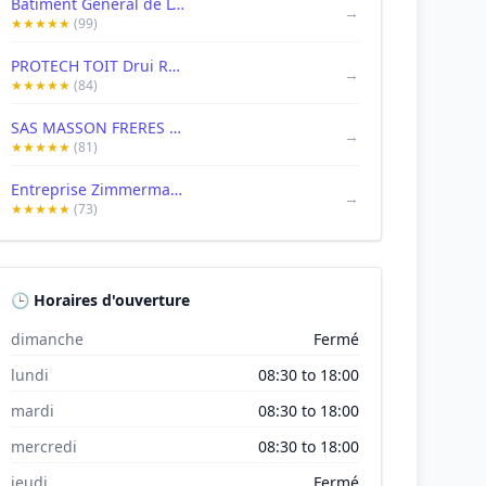
Bâtiment Général de L'Est BGE
→
★★★★★
(99)
PROTECH TOIT Drui Romain
→
★★★★★
(84)
SAS MASSON FRERES - Charpente - couverture - zinguerie - isolation ...
→
★★★★★
(81)
Entreprise Zimmermann - Couvreur - Zingueur - Charpentier
→
★★★★★
(73)
🕒 Horaires d'ouverture
dimanche
Fermé
lundi
08:30 to 18:00
mardi
08:30 to 18:00
mercredi
08:30 to 18:00
jeudi
Fermé