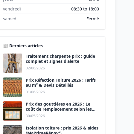
vendredi
08:30 to 18:00
samedi
Fermé
📰 Derniers articles
Traitement charpente prix : guide
complet et signes d'alerte
02/06/2026
Prix Réfection Toiture 2026 : Tarifs
au m² & Devis Détaillés
01/06/2026
Prix des gouttières en 2026 : Le
coût de remplacement selon les
matériaux
30/05/2026
Isolation toiture : prix 2026 & aides
(MaPrimeRénov')