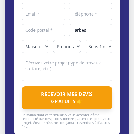
RECEVOIR MES DEVIS
GRATUITS 👉
En soumettant ce formulaire, vous acceptez d'être
recontacté par des professionnels partenaires pour votre
projet. Vos données ne sont jamais revendues à d'autres
fins.