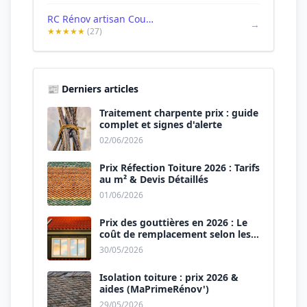
RC Rénov artisan Couvreur Charpentier 65 Intervention Urgence Intempéries traitement toiture /fuite /Charpentier / semeac 65
→
★★★★★
(27)
📰 Derniers articles
Traitement charpente prix : guide
complet et signes d'alerte
02/06/2026
Prix Réfection Toiture 2026 : Tarifs
au m² & Devis Détaillés
01/06/2026
Prix des gouttières en 2026 : Le
coût de remplacement selon les
matériaux
30/05/2026
Isolation toiture : prix 2026 &
aides (MaPrimeRénov')
29/05/2026