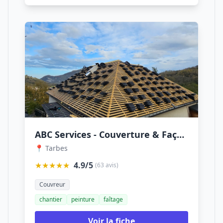
ABC Services - Couverture & Façade
📍 Tarbes
★★★★★
4.9/5
(63 avis)
Couvreur
chantier
peinture
faîtage
Voir la fiche