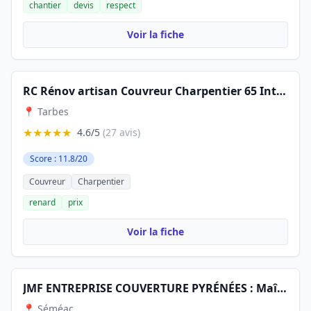
chantier
devis
respect
Voir la fiche
RC Rénov artisan Couvreur Charpentier 65 Intervention Urgence Intempéries traitement toiture /fuite /Charpentier / semeac 65
📍 Tarbes
★★★★★
4.6/5
(27 avis)
Score : 11.8/20
Couvreur
Charpentier
renard
prix
Voir la fiche
JMF ENTREPRISE COUVERTURE PYRÉNÉES : Maître Charpentier Couvreur Zingueur 65 Tarbes Pau Lourdes
📍 Séméac