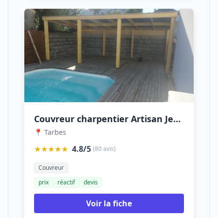
Couvreur charpentier Artisan Jean Louis Medou
📍 Tarbes
★★★★★
4.8/5
(80 avis)
Couvreur
prix
réactif
devis
Voir la fiche