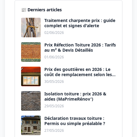
📰 Derniers articles
Traitement charpente prix : guide
complet et signes d'alerte
02/06/2026
Prix Réfection Toiture 2026 : Tarifs
au m² & Devis Détaillés
01/06/2026
Prix des gouttières en 2026 : Le
coût de remplacement selon les
matériaux
30/05/2026
Isolation toiture : prix 2026 &
aides (MaPrimeRénov')
29/05/2026
Déclaration travaux toiture :
Permis ou simple préalable ?
27/05/2026