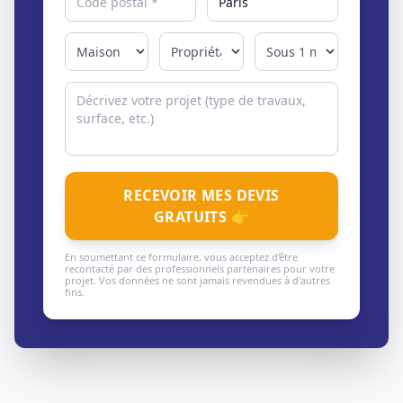
RECEVOIR MES DEVIS
GRATUITS 👉
En soumettant ce formulaire, vous acceptez d'être
recontacté par des professionnels partenaires pour votre
projet. Vos données ne sont jamais revendues à d'autres
fins.