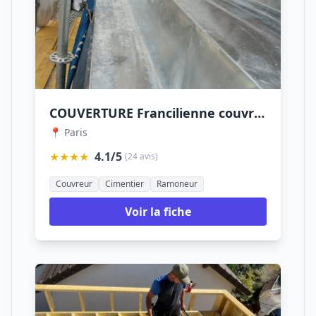
COUVERTURE Francilienne couvreur paris dépannage fuite toiture 75
📍 Paris
★★★★
4.1/5
(24 avis)
Couvreur
Cimentier
Ramoneur
Voir la fiche