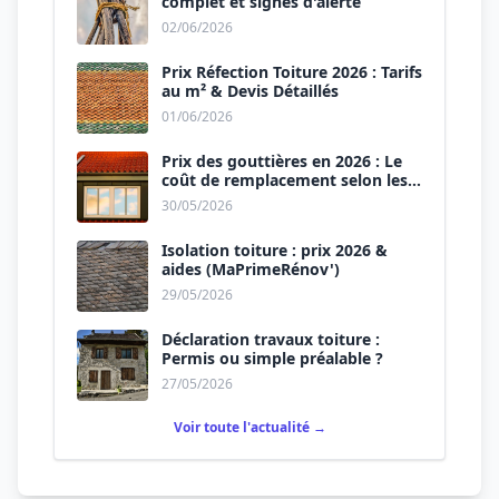
complet et signes d'alerte
02/06/2026
Prix Réfection Toiture 2026 : Tarifs
au m² & Devis Détaillés
01/06/2026
Prix des gouttières en 2026 : Le
coût de remplacement selon les
matériaux
30/05/2026
Isolation toiture : prix 2026 &
aides (MaPrimeRénov')
29/05/2026
Déclaration travaux toiture :
Permis ou simple préalable ?
27/05/2026
Voir toute l'actualité →