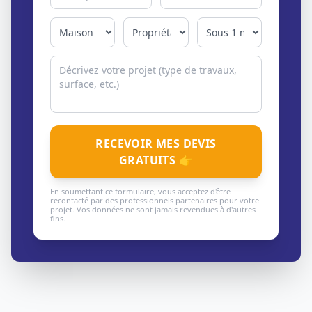
RECEVOIR MES DEVIS
GRATUITS 👉
En soumettant ce formulaire, vous acceptez d'être
recontacté par des professionnels partenaires pour votre
projet. Vos données ne sont jamais revendues à d'autres
fins.