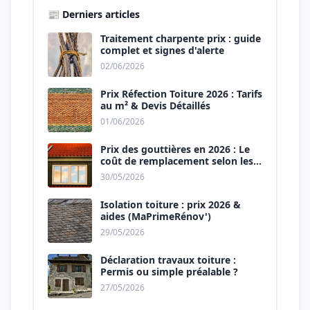
📰 Derniers articles
Traitement charpente prix : guide
complet et signes d'alerte
02/06/2026
Prix Réfection Toiture 2026 : Tarifs
au m² & Devis Détaillés
01/06/2026
Prix des gouttières en 2026 : Le
coût de remplacement selon les
matériaux
30/05/2026
Isolation toiture : prix 2026 &
aides (MaPrimeRénov')
29/05/2026
Déclaration travaux toiture :
Permis ou simple préalable ?
27/05/2026