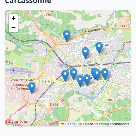
Carcassonne
+
−
Leaflet
|
© OpenStreetMap contributors