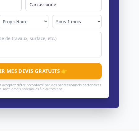
IR MES DEVIS GRATUITS 👉
 acceptez d'être recontacté par des professionnels partenaires
 sont jamais revendues à d'autres fins.