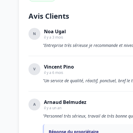
Avis Clients
Noa Ugal
N
il y a 3 mois
"Entreprise très sérieuse je recommande et nivea
Vincent Pino
V
il y a 6 mois
"Un service de qualité, réactif, ponctuel, bref le t
Arnaud Belmudez
A
il y a un an
"Personnel très sérieux, travail de très bonne q
Réponse du propriétaire