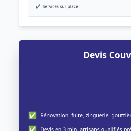
✔
Services sur place
Devis Couv
✅
Rénovation, fuite, zinguerie, gouttiè
✅
Devis en 3 min, artisans qualifiés p