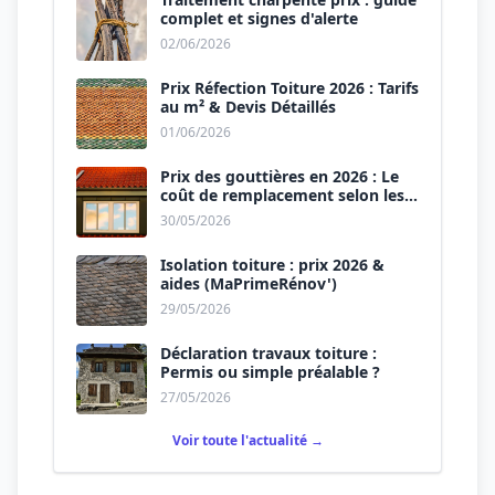
complet et signes d'alerte
02/06/2026
Prix Réfection Toiture 2026 : Tarifs
au m² & Devis Détaillés
01/06/2026
Prix des gouttières en 2026 : Le
coût de remplacement selon les
matériaux
30/05/2026
Isolation toiture : prix 2026 &
aides (MaPrimeRénov')
29/05/2026
Déclaration travaux toiture :
Permis ou simple préalable ?
27/05/2026
Voir toute l'actualité →