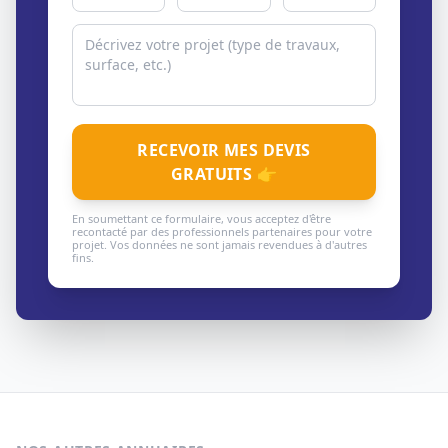
RECEVOIR MES DEVIS
GRATUITS 👉
En soumettant ce formulaire, vous acceptez d'être
recontacté par des professionnels partenaires pour votre
projet. Vos données ne sont jamais revendues à d'autres
fins.