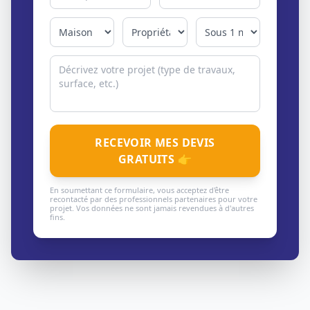
RECEVOIR MES DEVIS
GRATUITS 👉
En soumettant ce formulaire, vous acceptez d'être
recontacté par des professionnels partenaires pour votre
projet. Vos données ne sont jamais revendues à d'autres
fins.