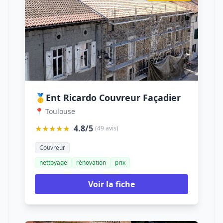
🥇Ent Ricardo Couvreur Façadier
📍 Toulouse
★★★★★
4.8/5
(49 avis)
Couvreur
nettoyage
rénovation
prix
Voir la fiche