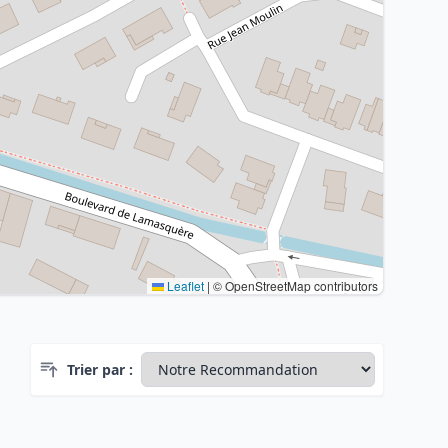
Leaflet
|
© OpenStreetMap contributors
Trier par :