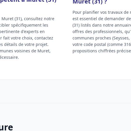
Muret (31) ?
Pour planifier vos travaux de
Muret (31), consultez notre
est essentiel de demander de
cibler spécifiquement les
(31) listés dans notre annuair
pertinente d'experts en
offres des professionnels, q
 fait votre choix, contactez
communes proches (Seysses, E
 détails de votre projet.
votre code postal (comme 3160
mmunes voisines de Muret,
propositions chiffrées précise
écessaire.
ture