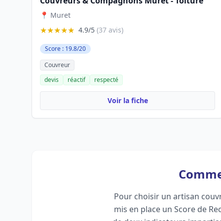
Couvreurs & Compagnons Muret - Toiture
📍 Muret
★★★★★
4.9/5
(37 avis)
Score : 19.8/20
Couvreur
devis
réactif
respecté
Voir la fiche
Comment
Pour choisir un artisan couvr
mis en place un Score de Re