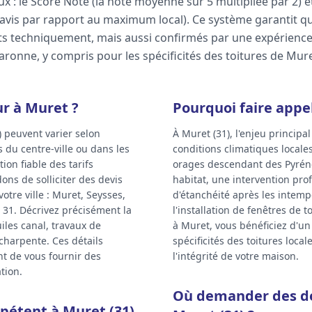
x : le Score Note (la note moyenne sur 5 multipliée par 2) et
avis par rapport au maximum local). Ce système garantit que
s techniquement, mais aussi confirmés par une expérience s
aronne, y compris pour les spécificités des toitures de Mure
ur à Muret ?
Pourquoi faire appel
) peuvent varier selon
À Muret (31), l'enjeu principa
s du centre-ville ou dans les
conditions climatiques locale
on fiable des tarifs
orages descendant des Pyréné
s de solliciter des devis
habitat, une intervention prof
otre ville : Muret, Seysses,
d'étanchéité après les intemp
 31. Décrivez précisément la
l'installation de fenêtres de 
iles canal, travaux de
à Muret, vous bénéficiez d'un
 charpente. Ces détails
spécificités des toitures locale
t de vous fournir des
l'intégrité de votre maison.
tion.
Où demander des de
étent à Muret (31)