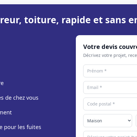
reur, toiture, rapide et sans
Votre devis couvr
Décrivez votre projet, rec
re
rès de chez vous
ement
e pour les fuites