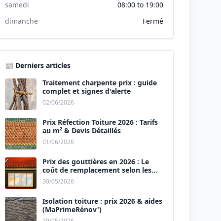
samedi
08:00 to 19:00
dimanche
Fermé
📰 Derniers articles
Traitement charpente prix : guide
complet et signes d'alerte
02/06/2026
Prix Réfection Toiture 2026 : Tarifs
au m² & Devis Détaillés
01/06/2026
Prix des gouttières en 2026 : Le
coût de remplacement selon les
matériaux
30/05/2026
Isolation toiture : prix 2026 & aides
(MaPrimeRénov')
29/05/2026