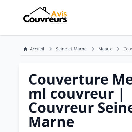
Accueil
Seine-et-Marne
Meaux
Couv
Couverture Me
ml couvreur |
Couvreur Seine
Marne