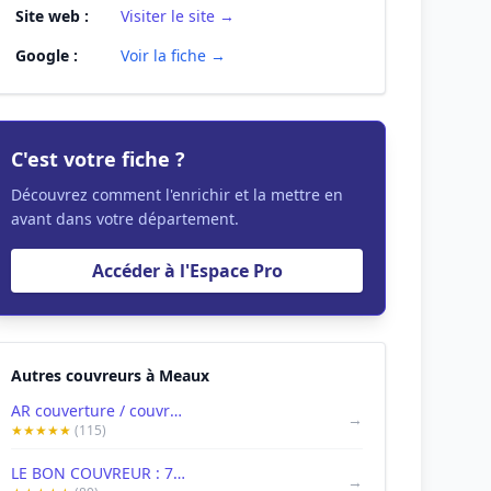
Site web :
Visiter le site →
Google :
Voir la fiche →
C'est votre fiche ?
Découvrez comment l'enrichir et la mettre en
avant dans votre département.
Accéder à l'Espace Pro
Autres couvreurs à Meaux
AR couverture / couvreur 77 / toiture / Seine et Marne
→
★★★★★
(115)
LE BON COUVREUR : 77 Artisan Couvreur Zingueur à Meaux
→