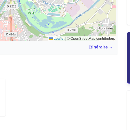
Leaflet
|
© OpenStreetMap contributors
Itinéraire →