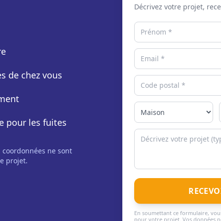
Décrivez votre projet, rec
re
rès de chez vous
ement
e pour les fuites
s coordonnées ne sont
e projet.
RECEVO
En soumettant ce formulaire, vous
pour votre projet. Vos données ne