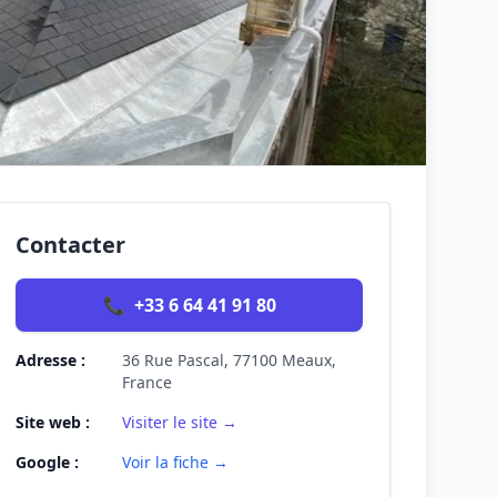
Contacter
📞
+33 6 64 41 91 80
Adresse :
36 Rue Pascal, 77100 Meaux,
France
Site web :
Visiter le site →
Google :
Voir la fiche →