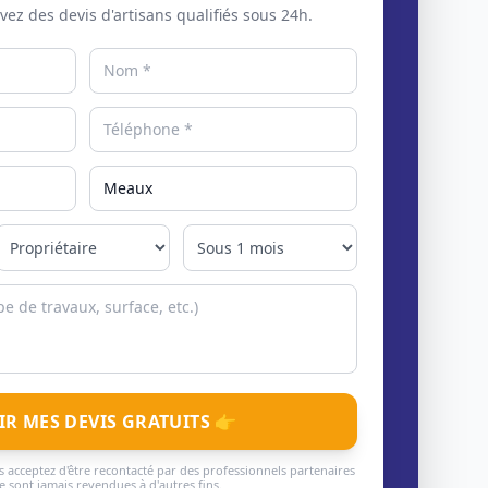
evez des devis d'artisans qualifiés sous 24h.
IR MES DEVIS GRATUITS 👉
 acceptez d'être recontacté par des professionnels partenaires
 sont jamais revendues à d'autres fins.