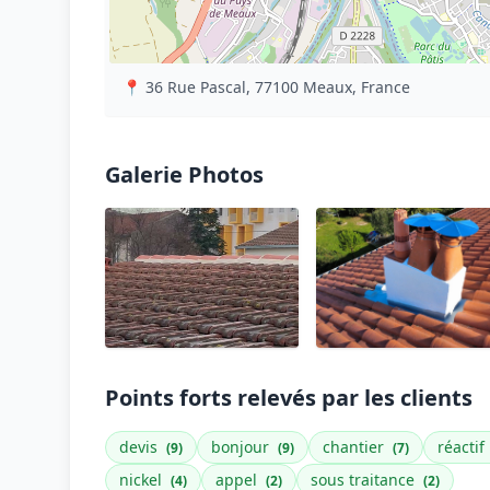
📍 36 Rue Pascal, 77100 Meaux, France
Galerie Photos
Points forts relevés par les clients
devis
bonjour
chantier
réactif
(9)
(9)
(7)
nickel
appel
sous traitance
(4)
(2)
(2)