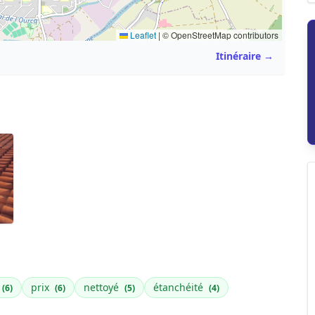
Leaflet
|
© OpenStreetMap contributors
Itinéraire →
prix
nettoyé
étanchéité
(6)
(6)
(5)
(4)