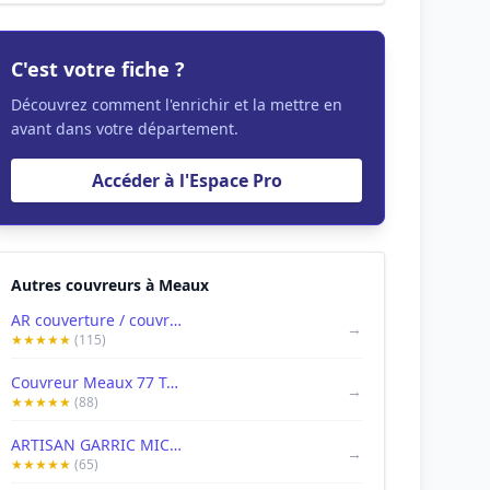
C'est votre fiche ?
Découvrez comment l'enrichir et la mettre en
avant dans votre département.
Accéder à l'Espace Pro
Autres couvreurs à Meaux
AR couverture / couvreur 77 / toiture / Seine et Marne
→
★★★★★
(115)
Couvreur Meaux 77 Toiture
→
★★★★★
(88)
ARTISAN GARRIC MICKAEL - couvreur 77 - couverture 77 - toiture 77 - zingueur 77 - ravalement
→
★★★★★
(65)