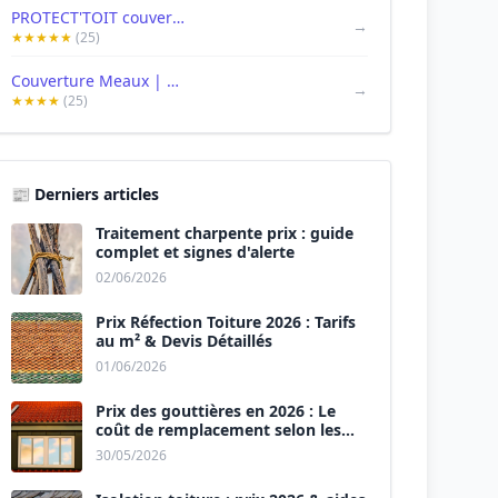
PROTECT'TOIT couverture charpente devis, gratuit
→
★★★★★
(25)
Couverture Meaux | ml couvreur | Couvreur Seine et Marne
→
★★★★
(25)
📰 Derniers articles
Traitement charpente prix : guide
complet et signes d'alerte
02/06/2026
Prix Réfection Toiture 2026 : Tarifs
au m² & Devis Détaillés
01/06/2026
Prix des gouttières en 2026 : Le
coût de remplacement selon les
matériaux
30/05/2026