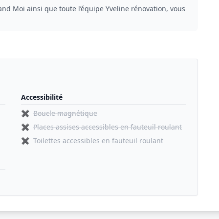
nd Moi ainsi que toute l’équipe Yveline rénovation, vous
Accessibilité
✖
Boucle magnétique
✖
Places assises accessibles en fauteuil roulant
✖
Toilettes accessibles en fauteuil roulant