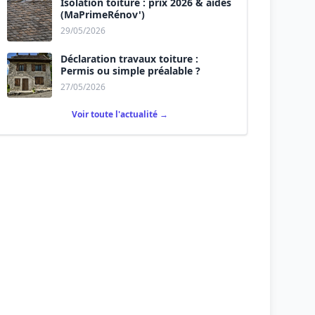
Isolation toiture : prix 2026 & aides
(MaPrimeRénov')
29/05/2026
Déclaration travaux toiture :
Permis ou simple préalable ?
27/05/2026
Voir toute l'actualité →