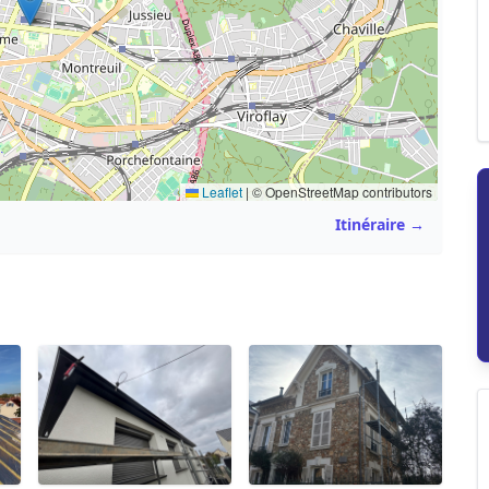
Leaflet
|
© OpenStreetMap contributors
Itinéraire →