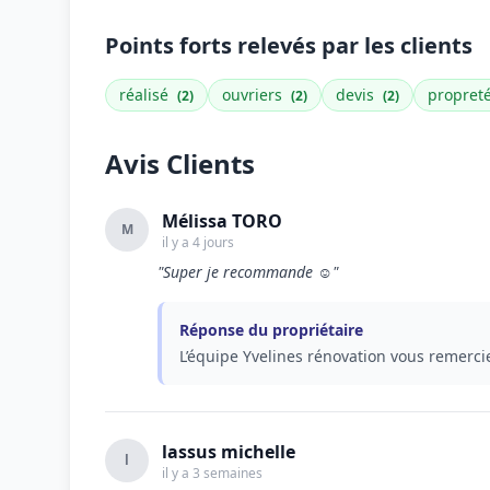
Points forts relevés par les clients
réalisé
ouvriers
devis
propret
(2)
(2)
(2)
Avis Clients
Mélissa TORO
M
il y a 4 jours
"Super je recommande ☺️"
Réponse du propriétaire
L’équipe Yvelines rénovation vous remercie
lassus michelle
l
il y a 3 semaines