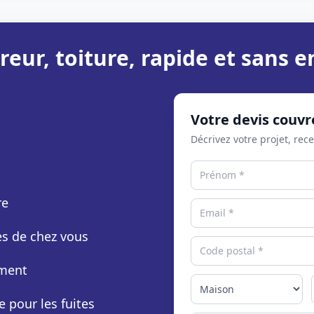
reur, toiture, rapide et sans
Votre devis couvr
Décrivez votre projet, rec
re
rès de chez vous
ement
e pour les fuites