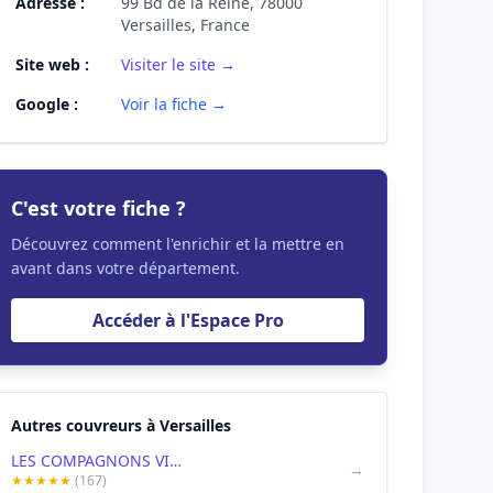
Adresse :
99 Bd de la Reine, 78000
Versailles, France
Site web :
Visiter le site →
Google :
Voir la fiche →
C'est votre fiche ?
Découvrez comment l'enrichir et la mettre en
avant dans votre département.
Accéder à l'Espace Pro
Autres couvreurs à Versailles
LES COMPAGNONS VICTOR TOITURE - Couvreur Versailles
→
★★★★★
(167)