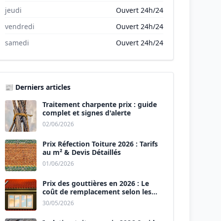
jeudi
Ouvert 24h/24
vendredi
Ouvert 24h/24
samedi
Ouvert 24h/24
📰 Derniers articles
Traitement charpente prix : guide
complet et signes d'alerte
02/06/2026
Prix Réfection Toiture 2026 : Tarifs
au m² & Devis Détaillés
01/06/2026
Prix des gouttières en 2026 : Le
coût de remplacement selon les
matériaux
30/05/2026