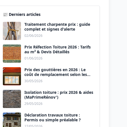
📰 Derniers articles
Traitement charpente prix : guide
complet et signes d'alerte
02/06/2026
Prix Réfection Toiture 2026 : Tarifs
au m² & Devis Détaillés
01/06/2026
Prix des gouttières en 2026 : Le
coût de remplacement selon les
matériaux
30/05/2026
Isolation toiture : prix 2026 & aides
(MaPrimeRénov')
29/05/2026
Déclaration travaux toiture :
Permis ou simple préalable ?
27/05/2026