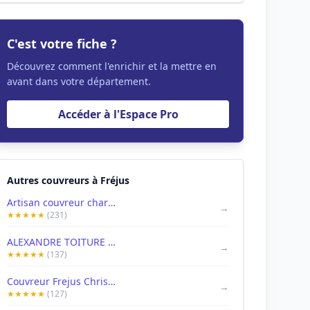
C'est votre fiche ?
Découvrez comment l'enrichir et la mettre en
avant dans votre département.
Accéder à l'Espace Pro
Autres couvreurs à Fréjus
Artisan couvreur charpentier zingueur etancheur Fréjus - Claude toiture père et fils- réparation de toiture, fuite de toiture ( devis et déplacement gratuit)
→
★★★★★
(231)
ALEXANDRE TOITURE : Couvreur Fréjus
→
★★★★★
(137)
Couvreur Frejus Chris Toiture & Fils
→
★★★★★
(127)