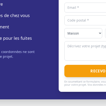
re
rès de chez vous
ement
e pour les fuites
s coordonnées ne sont
e projet.
RECEVO
En soumettant ce formulaire, vous
pour votre projet. Vos données ne