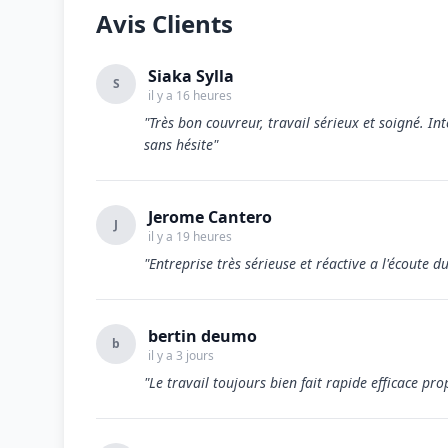
Avis Clients
Siaka Sylla
S
il y a 16 heures
"Très bon couvreur, travail sérieux et soigné. In
sans hésite"
Jerome Cantero
J
il y a 19 heures
"Entreprise très sérieuse et réactive a l'écoute d
bertin deumo
b
il y a 3 jours
"Le travail toujours bien fait rapide efficace pro