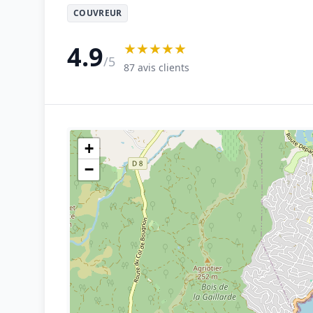
COUVREUR
★★★★★
4.9
/5
87 avis clients
+
−