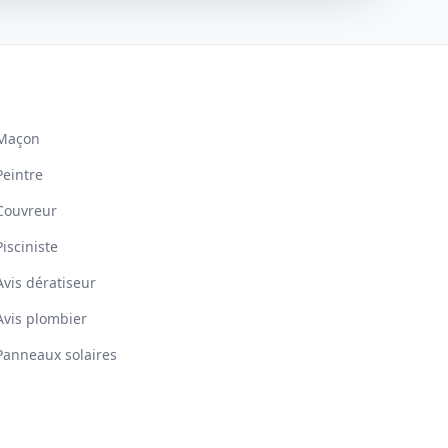
Maçon
Peintre
Couvreur
Pisciniste
Avis dératiseur
Avis plombier
Panneaux solaires