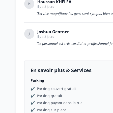
Houssan KHELFA
H
il y a 3 jours
"Service magnifique les gens sont sympas bien o
Joshua Gentner
J
il y a 3 jours
"Le personnel est très cordial et professionnel j
En savoir plus & Services
Parking
✔
Parking couvert gratuit
✔
Parking gratuit
✔
Parking payant dans la rue
✔
Parking sur place