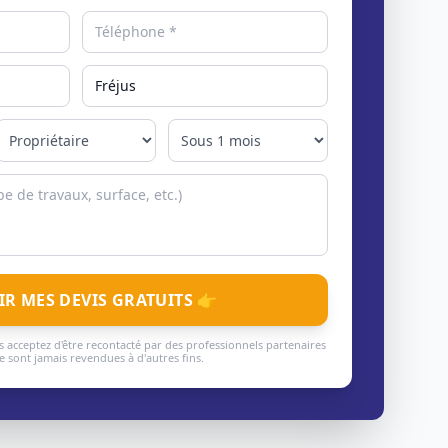
IR MES DEVIS GRATUITS 👉
 acceptez d'être recontacté par des professionnels partenaires
 sont jamais revendues à d'autres fins.