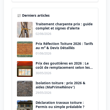
📰 Derniers articles
Traitement charpente prix : guide
complet et signes d'alerte
02/06/2026
Prix Réfection Toiture 2026 : Tarifs
au m² & Devis Détaillés
01/06/2026
Prix des gouttières en 2026 : Le
coût de remplacement selon les
matériaux
30/05/2026
Isolation toiture : prix 2026 &
aides (MaPrimeRénov')
29/05/2026
Déclaration travaux toiture :
Permis ou simple préalable ?