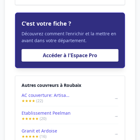
C'est votre fiche ?
Découvrez comment l'enrichir et la mettre en
avant dans votre département.
Accéder à l'Espace Pro
Autres couvreurs à Roubaix
AC couverture: Artisan couvreur Rénovation réparation toiture Étanchéité isolation Travaux maçonnerie Bac Acier Nord 59 Lille
→
★★★★
(22)
Etablissement Peelman
→
★★★★★
(20)
Granit et Ardoise
→
★★★★★
(16)