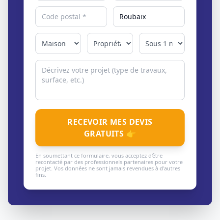
RECEVOIR MES DEVIS
GRATUITS 👉
En soumettant ce formulaire, vous acceptez d'être
recontacté par des professionnels partenaires pour votre
projet. Vos données ne sont jamais revendues à d'autres
fins.