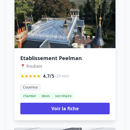
Etablissement Peelman
📍 Roubaix
★★★★★
4.7/5
(20 avis)
Couvreur
chantier
devis
secrétaire
Voir la fiche