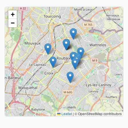
+
−
Leaflet
|
© OpenStreetMap contributors