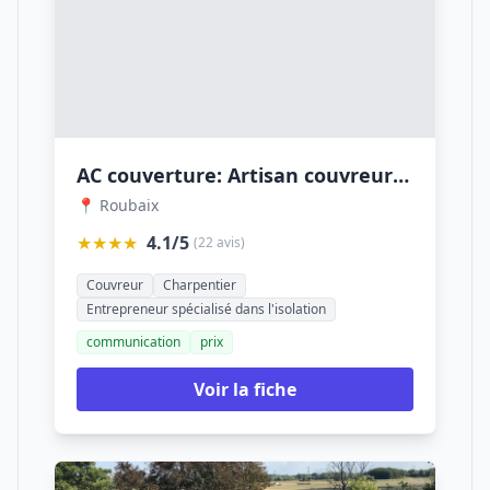
AC couverture: Artisan couvreur Rénovation réparation toiture Étanchéité isolation Travaux maçonnerie Bac Acier Nord 59 Lille
📍 Roubaix
★★★★
4.1/5
(22 avis)
Couvreur
Charpentier
Entrepreneur spécialisé dans l'isolation
communication
prix
Voir la fiche