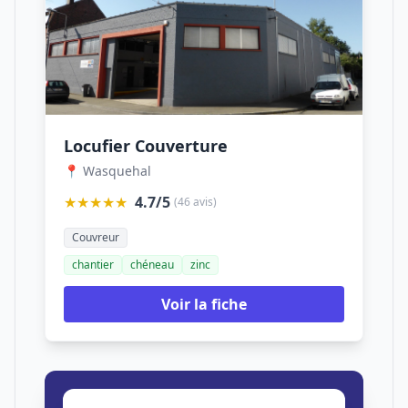
Locufier Couverture
📍 Wasquehal
★★★★★
4.7/5
(46 avis)
Couvreur
chantier
chéneau
zinc
Voir la fiche