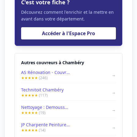
C'est votre fiche ?
Découvrez comment l'enrichir et la mettre en
avant dans votre département.
Accéder à l'Espace Pro
Autres couvreurs à Chambéry
AS Rénovation - Couvreur Chambéry
→
★★★★★
(246)
Technitoit Chambéry
→
★★★★★
(117)
Nettoyage : Demoussage/Toiture/Chambéry 73 réparation sur toiture
→
★★★★★
(19)
JP Charpente Peinture: Artisan peintre Rénovation toiture façade Réparation Couverture zinguerie 73 Savoie 38 Chambéry
→
★★★★★
(14)