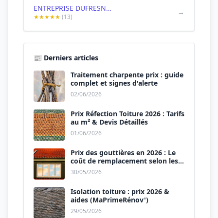
ENTREPRISE DUFRESNE Couvreur Chambéry demoussage rénovation
→
★★★★★
(13)
📰 Derniers articles
Traitement charpente prix : guide
complet et signes d'alerte
02/06/2026
Prix Réfection Toiture 2026 : Tarifs
au m² & Devis Détaillés
01/06/2026
Prix des gouttières en 2026 : Le
coût de remplacement selon les
matériaux
30/05/2026
Isolation toiture : prix 2026 &
aides (MaPrimeRénov')
29/05/2026