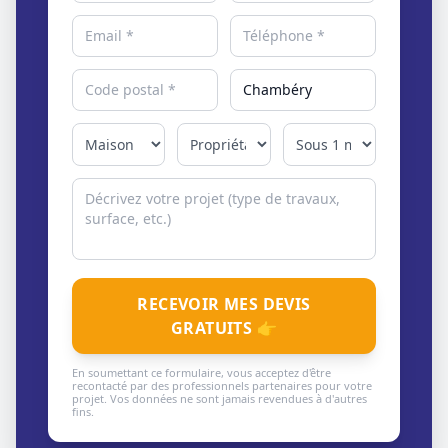
RECEVOIR MES DEVIS
GRATUITS 👉
En soumettant ce formulaire, vous acceptez d'être
recontacté par des professionnels partenaires pour votre
projet. Vos données ne sont jamais revendues à d'autres
fins.