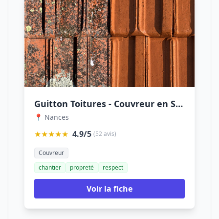
Guitton Toitures - Couvreur en Savoie
📍 Nances
★★★★★
4.9/5
(52 avis)
Couvreur
chantier
propreté
respect
Voir la fiche