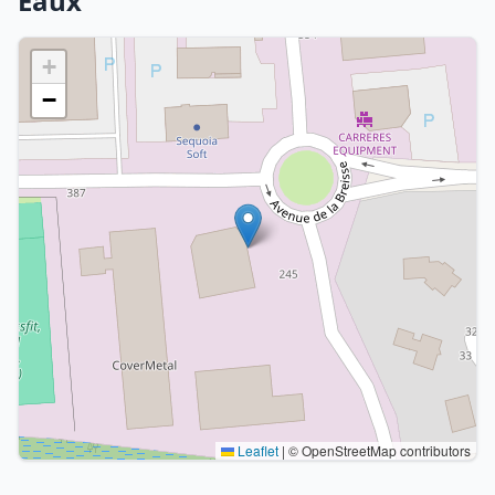
Eaux
+
−
Leaflet
|
© OpenStreetMap contributors