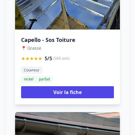
Capello - Sos Toiture
📍 Grasse
★★★★★
5/5
(366 avis)
Couvreur
nickel
parfait
Voir la fiche