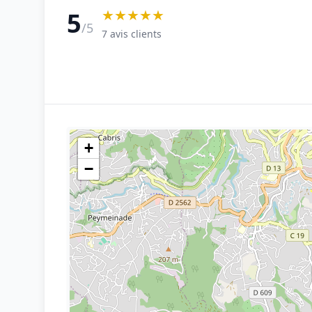
★★★★★
5
/5
7 avis clients
+
−