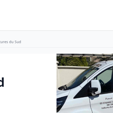
tures du Sud
d