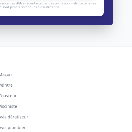
 acceptez d'être recontacté par des professionnels partenaires
 sont jamais revendues à d'autres fins.
Maçon
Peintre
Couvreur
Pisciniste
Avis dératiseur
Avis plombier