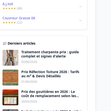
A.j.toit
→
★★★★★
(68)
Couvreur Grasse 06
→
★★★★★
(22)
📰 Derniers articles
Traitement charpente prix : guide
complet et signes d'alerte
02/06/2026
Prix Réfection Toiture 2026 : Tarifs
au m² & Devis Détaillés
01/06/2026
Prix des gouttières en 2026 : Le
coût de remplacement selon les
matériaux
30/05/2026