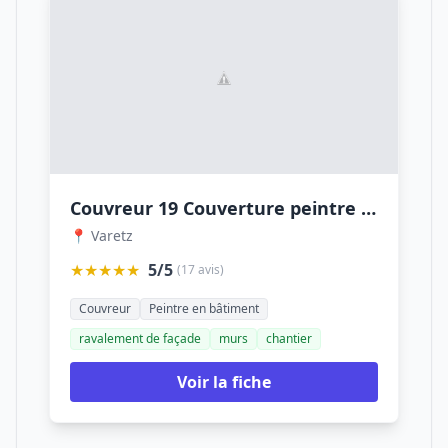
Couvreur 19 Couverture peintre Nettoyage rénovation toiture Peinture façade Corrèze Brive-la-Gaillarde
📍 Varetz
★★★★★
5/5
(17 avis)
Couvreur
Peintre en bâtiment
ravalement de façade
murs
chantier
Voir la fiche