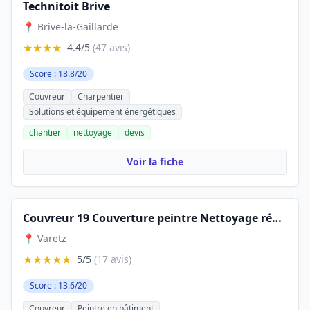
Technitoit Brive
📍 Brive-la-Gaillarde
★★★★
4.4/5
(47 avis)
Score : 18.8/20
Couvreur
Charpentier
Solutions et équipement énergétiques
chantier
nettoyage
devis
Voir la fiche
Couvreur 19 Couverture peintre Nettoyage rénovation toiture Peinture façade Corrèze Brive-la-Gaillarde
📍 Varetz
★★★★★
5/5
(17 avis)
Score : 13.6/20
Couvreur
Peintre en bâtiment