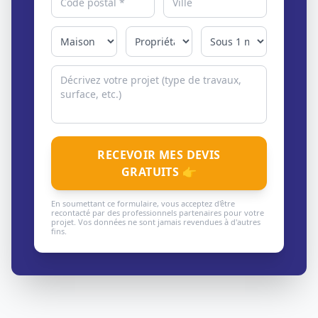
RECEVOIR MES DEVIS
GRATUITS 👉
En soumettant ce formulaire, vous acceptez d'être
recontacté par des professionnels partenaires pour votre
projet. Vos données ne sont jamais revendues à d'autres
fins.