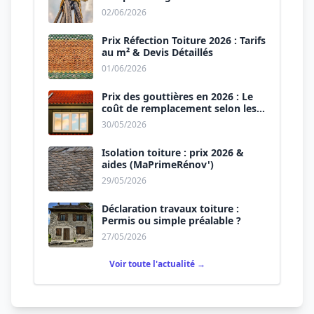
02/06/2026
Prix Réfection Toiture 2026 : Tarifs
au m² & Devis Détaillés
01/06/2026
Prix des gouttières en 2026 : Le
coût de remplacement selon les
matériaux
30/05/2026
Isolation toiture : prix 2026 &
aides (MaPrimeRénov')
29/05/2026
Déclaration travaux toiture :
Permis ou simple préalable ?
27/05/2026
Voir toute l'actualité →