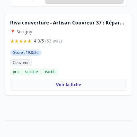
Riva couverture - Artisan Couvreur 37 : Réparation Fuite Nettoyage Toiture Rénovation zinguerie Indre-et-Loire Sorigny Tours
📍 Sorigny
★★★★★
4.9/5
(53 avis)
Score : 19.8/20
Couvreur
prix
rapidité
réactif
Voir la fiche