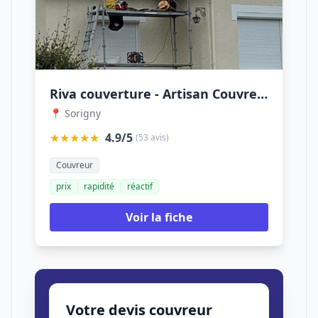
Riva couverture - Artisan Couvreur 37 : Réparation Fuite Nettoyage Toiture Rénovation zinguerie Indre-et-Loire Sorigny Tours
📍 Sorigny
★★★★★
4.9/5
(53 avis)
Couvreur
prix
rapidité
réactif
Voir la fiche
Votre devis couvreur