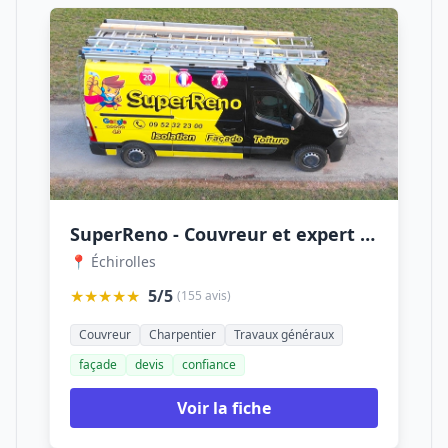
SuperReno - Couvreur et expert en rénovation
📍 Échirolles
★★★★★
5/5
(155 avis)
Couvreur
Charpentier
Travaux généraux
façade
devis
confiance
Voir la fiche