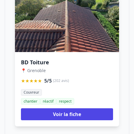
BD Toiture
📍 Grenoble
★★★★★
5/5
(202 avis)
Couvreur
chantier
réactif
respect
Voir la fiche