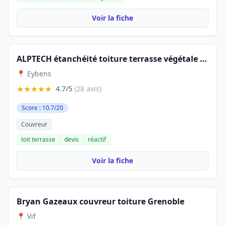
Voir la fiche
ALPTECH étanchéité toiture terrasse végétale grenoble chambery recherche de fuite garage toit végétalisée rénovation
📍 Eybens
★★★★★
4.7/5
(28 avis)
Score : 10.7/20
Couvreur
toit terrasse
devis
réactif
Voir la fiche
Bryan Gazeaux couvreur toiture Grenoble
📍 Vif