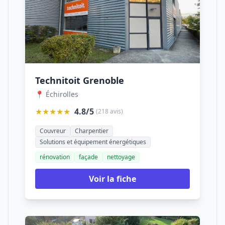
Technitoit Grenoble
📍 Échirolles
★★★★★
4.8/5
(218 avis)
Couvreur
Charpentier
Solutions et équipement énergétiques
rénovation
façade
nettoyage
Voir la fiche