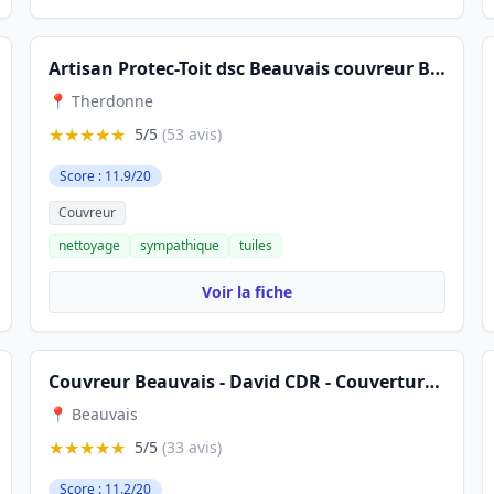
Artisan Protec-Toit dsc Beauvais couvreur Beauvais 60 oise
📍 Therdonne
★★★★★
5/5
(53 avis)
Score : 11.9/20
Couvreur
nettoyage
sympathique
tuiles
Voir la fiche
Couvreur Beauvais - David CDR - Couverture . Zinguerie . Réparation et Rénovation de toiture . Démoussage
📍 Beauvais
★★★★★
5/5
(33 avis)
Score : 11.2/20