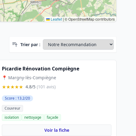
Leaflet
|
© OpenStreetMap contributors
Trier par :
Picardie Rénovation Compiègne
📍 Margny-lès-Compiègne
★★★★★
4.8/5
(101 avis)
Score : 13.2/20
Couvreur
isolation
nettoyage
façade
Voir la fiche