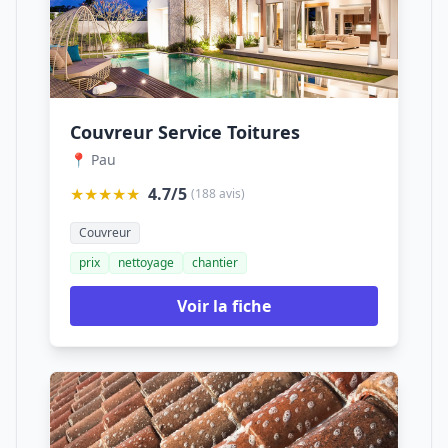
Couvreur Service Toitures
📍 Pau
★★★★★
4.7/5
(188 avis)
Couvreur
prix
nettoyage
chantier
Voir la fiche