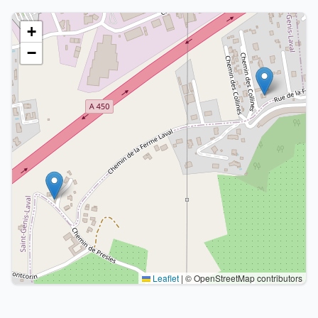
+
−
Leaflet
|
© OpenStreetMap contributors