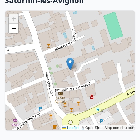
Saturnin-lès-Avignon
+
−
Leaflet
|
© OpenStreetMap contributors