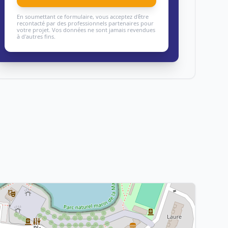
En soumettant ce formulaire, vous acceptez d'être
recontacté par des professionnels partenaires pour
votre projet. Vos données ne sont jamais revendues
à d'autres fins.