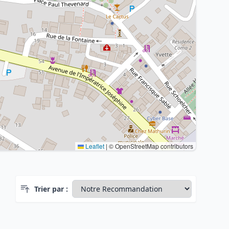
Leaflet
|
© OpenStreetMap contributors
Trier par :