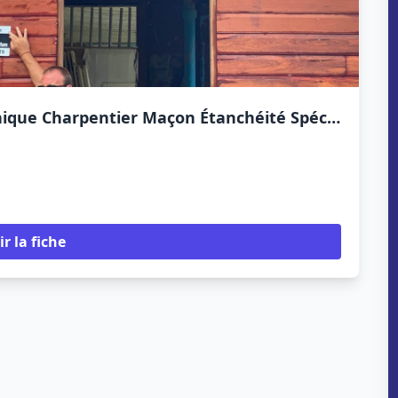
Artisan John Duedal Couvreur Martinique Charpentier Maçon Étanchéité Spécialiste rénovation maison martiniquaise et créole
ir la fiche