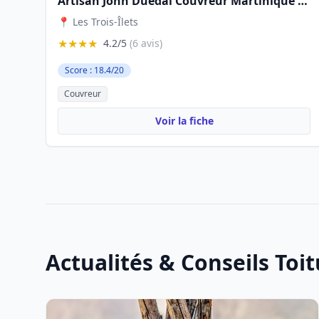
Artisan John Duedal Couvreur Martinique Charpentier Maçon Étanchéité Spécialiste rénovation maison martiniquaise et créole
📍 Les Trois-Îlets
★★★★
4.2/5
(6 avis)
Score : 18.4/20
Couvreur
Voir la fiche
Actualités & Conseils Toi