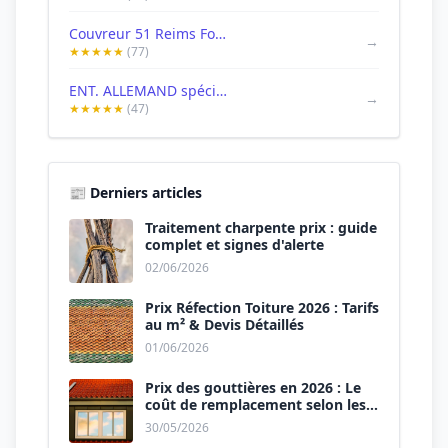
Couvreur 51 Reims Foisotte couverture charpente zinguerie
→
★★★★★
(77)
ENT. ALLEMAND spécialiste dans le nettoyage et la création de la toiture
→
★★★★★
(47)
📰 Derniers articles
Traitement charpente prix : guide
complet et signes d'alerte
02/06/2026
Prix Réfection Toiture 2026 : Tarifs
au m² & Devis Détaillés
01/06/2026
Prix des gouttières en 2026 : Le
coût de remplacement selon les
matériaux
30/05/2026