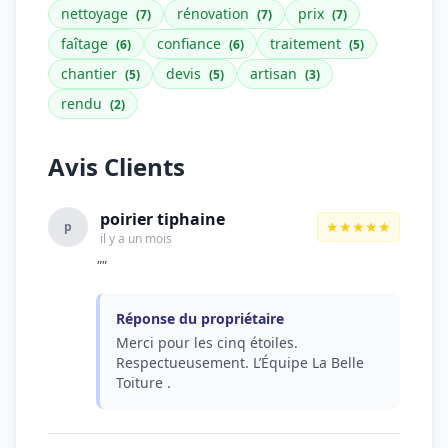
nettoyage
rénovation
prix
(7)
(7)
(7)
faîtage
confiance
traitement
(6)
(6)
(5)
chantier
devis
artisan
(5)
(5)
(3)
rendu
(2)
Avis Clients
poirier tiphaine
★★★★★
p
il y a un mois
""
Réponse du propriétaire
Merci pour les cinq étoiles.
Respectueusement. L’Équipe La Belle
Toiture .