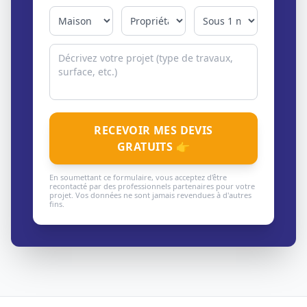
RECEVOIR MES DEVIS
GRATUITS 👉
En soumettant ce formulaire, vous acceptez d'être
recontacté par des professionnels partenaires pour votre
projet. Vos données ne sont jamais revendues à d'autres
fins.