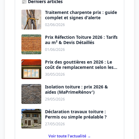
📰 Derniers articles
Traitement charpente prix : guide
complet et signes d'alerte
02/06/2026
Prix Réfection Toiture 2026 : Tarifs
au m² & Devis Détaillés
01/06/2026
Prix des gouttières en 2026 : Le
coût de remplacement selon les
matériaux
30/05/2026
Isolation toiture : prix 2026 &
aides (MaPrimeRénov')
29/05/2026
Déclaration travaux toiture :
Permis ou simple préalable ?
27/05/2026
Voir toute l'actualité →