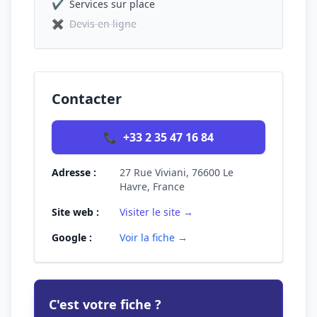
✔
Services sur place
✖
Devis en ligne
Contacter
📞
+33 2 35 47 16 84
Adresse :
27 Rue Viviani, 76600 Le
Havre, France
Site web :
Visiter le site →
Google :
Voir la fiche →
C'est votre fiche ?