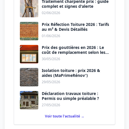
Traitement charpente prix : guide
complet et signes d'alerte
02/06/2026
Prix Réfection Toiture 2026 : Tarifs
au m² & Devis Détaillés
01/06/2026
Prix des gouttières en 2026 : Le
coût de remplacement selon les
matériaux
30/05/2026
Isolation toiture : prix 2026 &
aides (MaPrimeRénov')
29/05/2026
Déclaration travaux toiture :
Permis ou simple préalable ?
27/05/2026
Voir toute l'actualité →