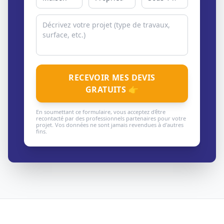
RECEVOIR MES DEVIS
GRATUITS 👉
En soumettant ce formulaire, vous acceptez d'être
recontacté par des professionnels partenaires pour votre
projet. Vos données ne sont jamais revendues à d'autres
fins.