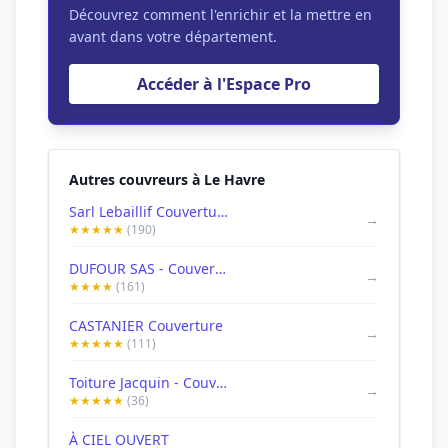
Découvrez comment l'enrichir et la mettre en
avant dans votre département.
Accéder à l'Espace Pro
Autres couvreurs à Le Havre
Sarl Lebaillif Couverture
→
★★★★★
(190)
DUFOUR SAS - Couverture, Bardage, Plomberie
→
★★★★
(161)
CASTANIER Couverture
→
★★★★★
(111)
Toiture Jacquin - Couvreur Le Havre 76600
→
★★★★★
(36)
À CIEL OUVERT
→