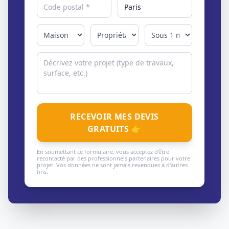
RECEVOIR MES DEVIS
GRATUITS 👉
En soumettant ce formulaire, vous acceptez d'être
recontacté par des professionnels partenaires pour votre
projet. Vos données ne sont jamais revendues à d'autres
fins.