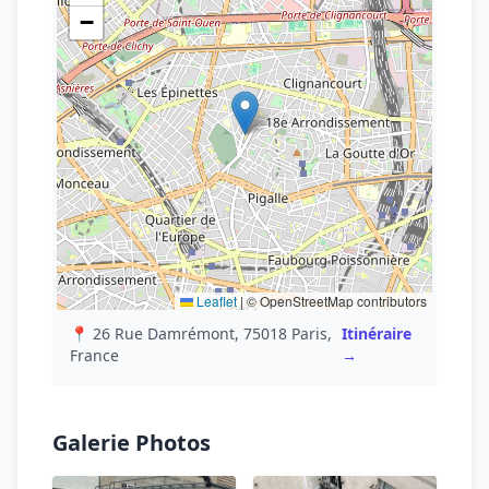
−
Leaflet
|
© OpenStreetMap contributors
📍 26 Rue Damrémont, 75018 Paris,
Itinéraire
France
→
Galerie Photos