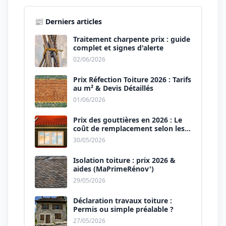
📰 Derniers articles
Traitement charpente prix : guide
complet et signes d'alerte
02/06/2026
Prix Réfection Toiture 2026 : Tarifs
au m² & Devis Détaillés
01/06/2026
Prix des gouttières en 2026 : Le
coût de remplacement selon les
matériaux
30/05/2026
Isolation toiture : prix 2026 &
aides (MaPrimeRénov')
29/05/2026
Déclaration travaux toiture :
Permis ou simple préalable ?
27/05/2026