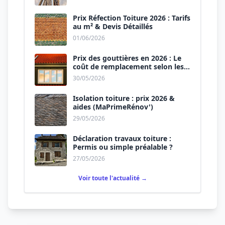
Prix Réfection Toiture 2026 : Tarifs
au m² & Devis Détaillés
01/06/2026
Prix des gouttières en 2026 : Le
coût de remplacement selon les
matériaux
30/05/2026
Isolation toiture : prix 2026 &
aides (MaPrimeRénov')
29/05/2026
Déclaration travaux toiture :
Permis ou simple préalable ?
27/05/2026
Voir toute l'actualité →