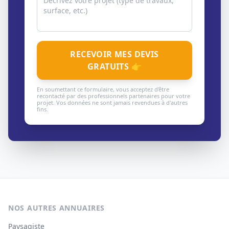
RECEVOIR MES DEVIS
GRATUITS 👉
En soumettant ce formulaire, vous acceptez d'être
recontacté par des professionnels partenaires pour votre
projet. Vos données ne sont jamais revendues à d'autres
fins.
NOS AUTRES ANNUAIRES
Paysagiste