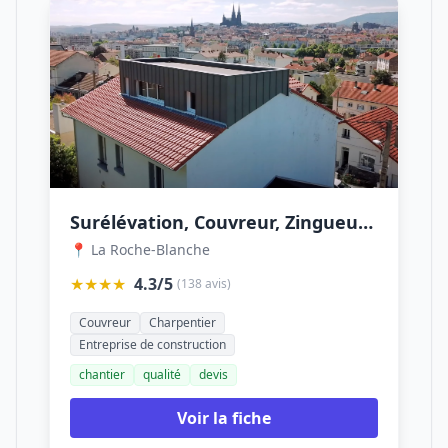
Surélévation, Couvreur, Zingueur, Extension Maison Clermont : Portelinha
📍 La Roche-Blanche
★★★★
4.3/5
(138 avis)
Couvreur
Charpentier
Entreprise de construction
chantier
qualité
devis
Voir la fiche