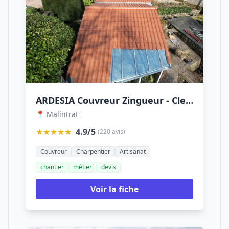
ARDESIA Couvreur Zingueur - Clermont-Ferrand
📍 Malintrat
★★★★★
4.9/5
(220 avis)
Couvreur
Charpentier
Artisanat
chantier
métier
devis
Voir la fiche