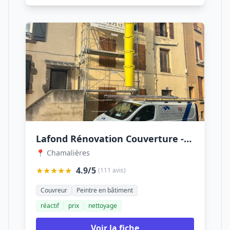
Lafond Rénovation Couverture -Couvreur-Zingueur-Clermont-Ferrand
📍 Chamalières
★★★★★
4.9/5
(111 avis)
Couvreur
Peintre en bâtiment
réactif
prix
nettoyage
Voir la fiche